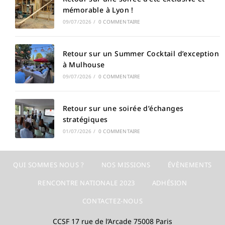
mémorable à Lyon !
09/07/2026
/
0 COMMENTAIRE
Retour sur un Summer Cocktail d’exception
à Mulhouse
09/07/2026
/
0 COMMENTAIRE
Retour sur une soirée d’échanges
stratégiques
01/07/2026
/
0 COMMENTAIRE
QUI SOMMES NOUS ?
NOS MISSIONS
ÉVÈNEMENTS
RENCONTRE NATIONALE 2023
ADHÉSION
CONTACTEZ-NOUS
CCSF 17 rue de l’Arcade 75008 Paris